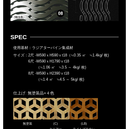
SPEC
使用基材：
ラジアターパイン集成材
サイズ：
2尺 -
W590ｘH590ｘt18
（≒0.35 ㎡ ≒1.4kg/ 枚)
6尺 -
W590ｘH1790ｘt18
（≒1.06 ㎡ ≒3.5 ～ 4kg/ 枚)
8尺 -
W590ｘH2390ｘt18
（≒1.4 ㎡ ≒4.5 ～ 5kg/ 枚)
仕上げ: 無塗装品+４色
無塗装
(C)
(LB)
クリアー
ライトブラウン