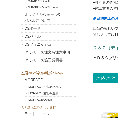
WRAPPING WALL
■設計者の皆
WRAPPING WALL eco
■施工業者の
オリジナルウォール&
※目地施工のお
パネルについて
DSボード
凹凸の激しい
関しましては
DSパネル
DSフィニッシュ
ＤＳＣ（デ
DSシリーズ注文時注意事項
＊ＤＳＣブリ
DSシリーズ施工説明書
左官deパネル/乾式パネル
屋内屋外
MORFACE
MORFACE 左官deパネル
MORFACE 左官de造形
MORFACE Option
人と環境にやさしい建材
ライトストーン