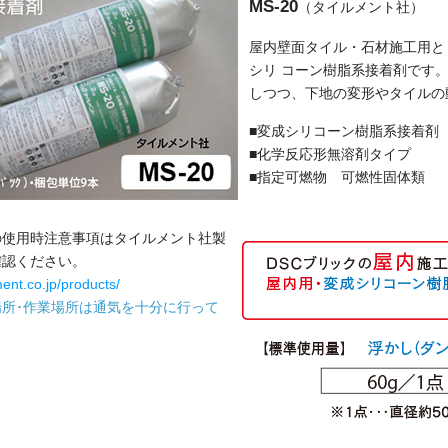
MS-20
（タイルメント社）
屋内壁面タイル・石材施工用と
シリ コーン樹脂系接着剤です
しつつ、下地の変形やタイルの
■変成シリコーン樹脂系接着剤
■化学反応形無溶剤タイプ
■指定可燃物 可燃性固体類
の使用時注意事項はタイルメント社製
確認ください。
ment.co.jp/products/
扱場所･作業場所は通気を十分に行って