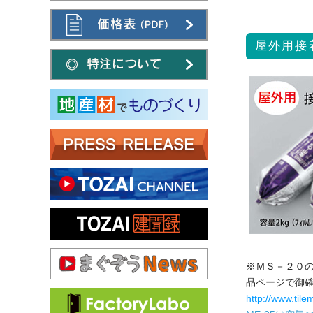
屋外用接着
※ＭＳ－２０
品ページで御
http://www.tile