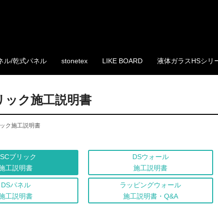
ネル/乾式パネル
stonetex
LIKE BOARD
液体ガラスHSシリ
リック施工説明書
ック施工説明書
DSCブリック
DSウォール
施工説明書
施工説明書
DSパネル
ラッピングウォール
施工説明書
施工説明書・Q&A