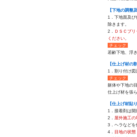
【下地の調整
1．下地面及
除きます。
2．
ＤＳＣブリ
ください。
チェック
若齢下地、浮
【仕上げ材の
1．割り付け
チェック
躯体や下地の
仕上げ材を張
【仕上げ材貼
1．接着剤は開
2．
屋外施工の
3．ヘラなど
4．
目地の状態