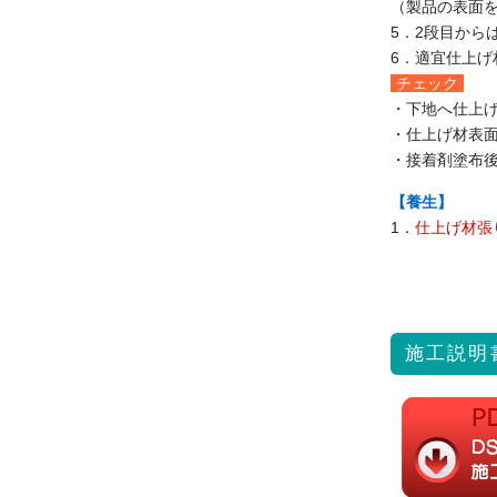
（製品の表面
5．2段目から
6．適宜仕上
チェック
・下地へ仕上
・仕上げ材表
・接着剤塗布
【養生】
1．
仕上げ材張
施工説明