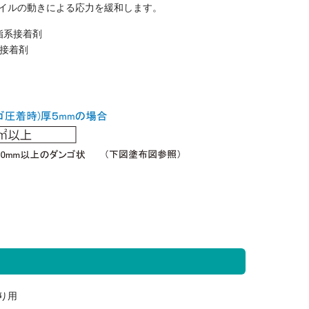
イルの動きによる応力を緩和します。
脂系接着剤
性接着剤
り用