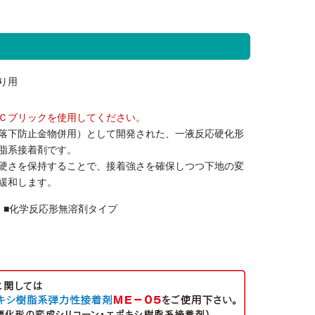
り用
Ｃブリックを使用してください。
落下防止金物併用）として開発された、一液反応硬化形
脂系接着剤です。
硬さを保持することで、接着強さを確保しつつ下地の変
緩和します。
 ■化学反応形無溶剤タイプ