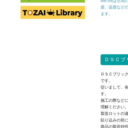
ME-05は空
度、温度など
ます。
ＤＳＣブ
ＤＳＣブリッ
です。
従いまして、
す。
施工の際など
理解ください
製造ロットの
貼り込みの前
商品の製造特