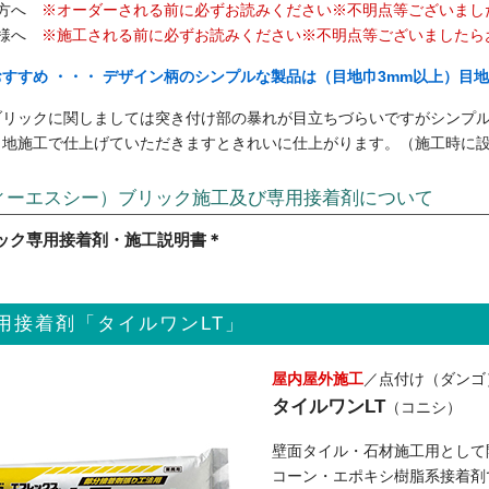
様方へ
※オーダーされる前に必ずお読みください※不明点等ございまし
皆様へ
※施工される前に必ずお読みください※不明点等ございましたら
すすめ ・・・ デザイン柄のシンプルな製品は（目地巾3mm以上）目
ブリックに関しましては突き付け部の暴れが目立ちづらいですがシンプル
目地施工で仕上げていただきますときれいに仕上がります。（施工時に
ィーエスシー）ブリック施工及び専用接着剤について
ック専用接着剤・施工説明書＊
用接着剤「タイルワンLT」
屋内屋外施工
／点付け（ダンゴ
タイルワンLT
（コニシ）
壁面タイル・石材施工用として
コーン・エポキシ樹脂系接着剤