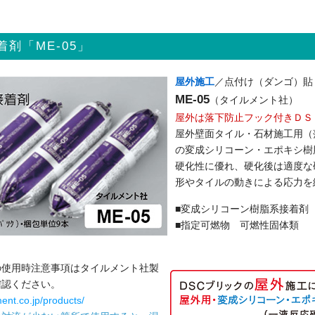
剤「ME-05」
屋外施工
／点付け（ダンゴ）貼
ME-05
（タイルメント社）
屋外は落下防止フック付きＤＳ
屋外壁面タイル・石材施工用（
の変成シリコーン・エポキシ樹
硬化性に優れ、硬化後は適度な
形やタイルの動きによる応力を
■変成シリコーン樹脂系接着剤
■指定可燃物 可燃性固体類
の使用時注意事項はタイルメント社製
確認ください。
ment.co.jp/products/