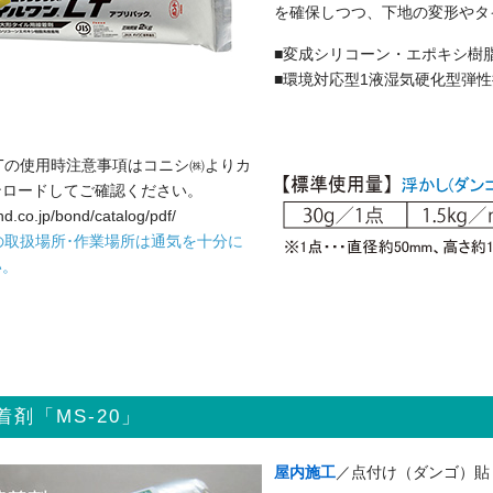
を確保しつつ、下地の変形やタ
■変成シリコーン・エポキシ樹
■環境対応型1液湿気硬化型弾
Tの使用時注意事項はコニシ㈱よりカ
ンロードしてご確認ください。
d.co.jp/bond/catalog/pdf/
の取扱場所･作業場所は通気を十分に
い。
剤「MS-20」
屋内施工
／点付け（ダンゴ）貼