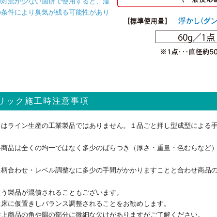
気の対流が少ない箇所で使用すると、湿
の条件により臭気が残る可能性があり
リック施工時注意事項
クはライン生産の工業製品ではありません。１品ごと押し型成型による
各商品は全くの均一ではなく多少のばらつき（厚さ・重量・色むらなど
に柄合わせ・レベル調整なに多少の手間がかかりますことと合わせ商品
。
違う製品が混債されることもございます。
に床に仮置きしバランス調整されることをお勧めします。
性上商品の角や隅の部分に微細な欠けがありますがご了解ください。