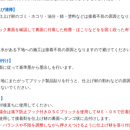
及び清掃】
び仕上げ材のゴミ・ホコリ・油分・錆・塗料などは接着不良の原因となり
ック裏面を確認して裏面に付着した粉塵・ほこりなどをを固く絞った布
き水がある下地への施工は接着不良の原因となりますので避けてくださ
割付け】
図面に従って基準墨から墨出しを行います。
目地にまたがってブリック製品貼りを行うと、仕上げ材の割れなどの原
らないでください。
り】
封後直ちに使用してください。
場合は落下防止フック付きＤＳＣブリックを使用してＭＥ－０５で圧着
を使用して接着剤を仕上げ材の裏面へダンゴ状に点付けします。
・バランスや不陸を調整しながら押さえつけるように仕上げ材を張り付