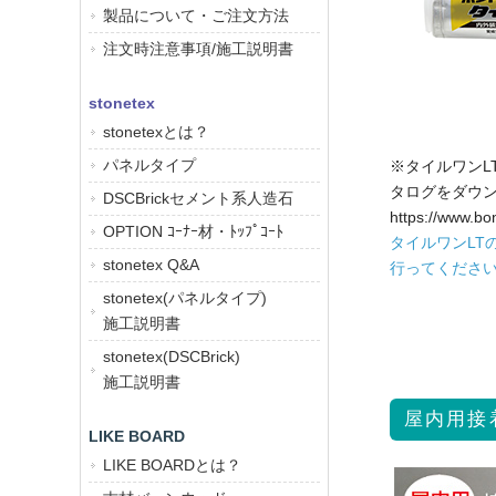
製品について・ご注文方法
注文時注意事項/施工説明書
stonetex
stonetexとは？
パネルタイプ
※タイルワンL
タログをダウ
DSCBrickセメント系人造石
https://www.bon
OPTION ｺｰﾅｰ材・ﾄｯﾌﾟｺｰﾄ
タイルワンLT
stonetex Q&A
行ってくださ
stonetex(パネルタイプ)
施工説明書
stonetex(DSCBrick)
施工説明書
屋内用接着
LIKE BOARD
LIKE BOARDとは？